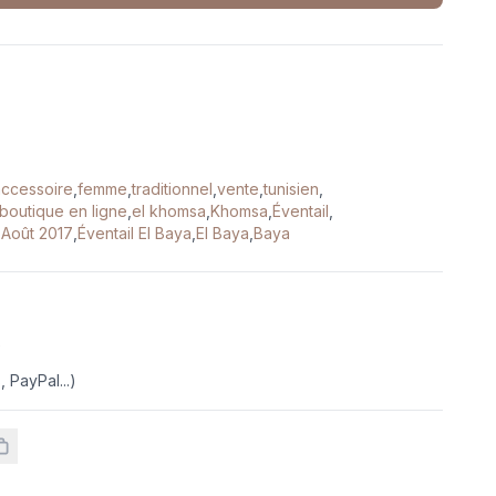
accessoire
,
femme
,
traditionnel
,
vente
,
tunisien
,
boutique en ligne
,
el khomsa
,
Khomsa
,
Éventail
,
 Août 2017
,
Éventail El Baya
,
El Baya
,
Baya
e
 PayPal...)