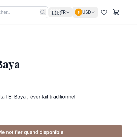
🇫🇷
FR
USD
$
Baya
il El Baya , éventail traditionnel
e notifier quand disponible