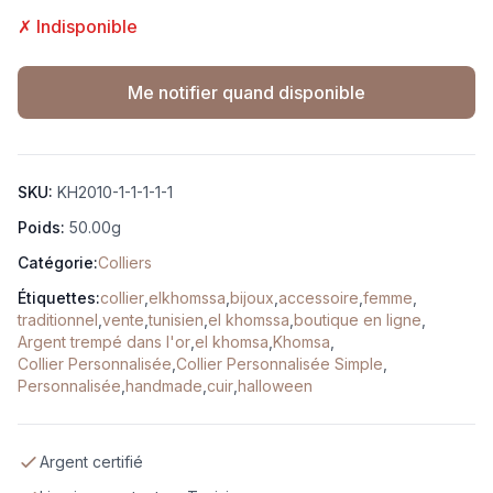
✗ Indisponible
Me notifier quand disponible
SKU:
KH2010-1-1-1-1-1
Poids:
50.00g
Catégorie:
Colliers
Étiquettes:
collier
,
elkhomssa
,
bijoux
,
accessoire
,
femme
,
traditionnel
,
vente
,
tunisien
,
el khomssa
,
boutique en ligne
,
Argent trempé dans l'or
,
el khomsa
,
Khomsa
,
Collier Personnalisée
,
Collier Personnalisée Simple
,
Personnalisée
,
handmade
,
cuir
,
halloween
Argent certifié