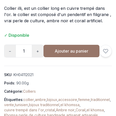
Collier illi, est un collier long en cuivre trempé dans
l'or. le collier est composé d'un pendentif en filigrane ,
vrai perle de culture, ambre noir et corail artificiel.
✓ Disponible
−
+
Ajouter au panier
SKU:
KH04112021
Poids:
90.00g
Catégorie:
Colliers
Étiquettes:
collier
,
ambre
,
bijoux
,
accessoire
,
femme
,
traditionnel
,
vente
,
tunisien
,
bijoux traditionnel
,
el khomssa
,
cuivre trempé dans l'or
,
cristal
,
Ambre noir
,
Corail
,
el khomsa
,
Khomsa
,
perle de culture
,
handmade
,
artisanat
,
artisanale
,