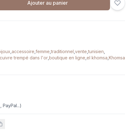
Ajouter au panier
ijoux
,
accessoire
,
femme
,
traditionnel
,
vente
,
tunisien
,
cuivre trempé dans l'or
,
boutique en ligne
,
el khomsa
,
Khomsa
e
 PayPal...)