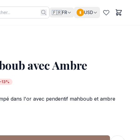
🇫🇷
FR
USD
$
hboub avec Ambre
-13%
rempé dans l'or avec pendentif mahboub et ambre