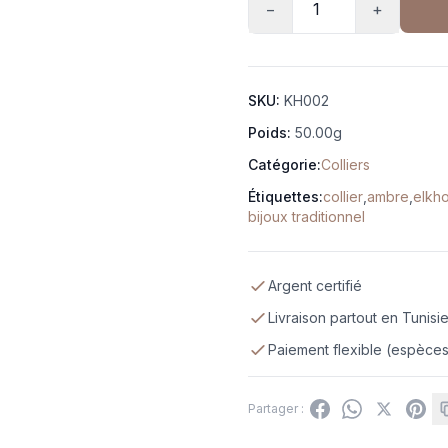
−
+
SKU:
KH002
Poids:
50.00g
Catégorie:
Colliers
Étiquettes:
collier
,
ambre
,
elkh
bijoux traditionnel
Argent certifié
Livraison partout en Tunisi
Paiement flexible (espèces,
Partager :