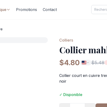
ique
Promotions
Contact
re
Colliers
Collier ma
$4.80
$5.48
Collier court en cuivre t
noir
✓ Disponible