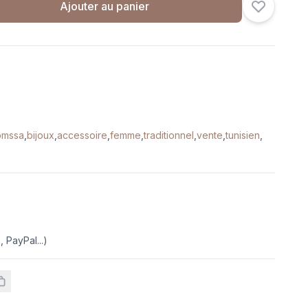
Ajouter au panier
omssa
,
bijoux
,
accessoire
,
femme
,
traditionnel
,
vente
,
tunisien
,
e
 PayPal...)