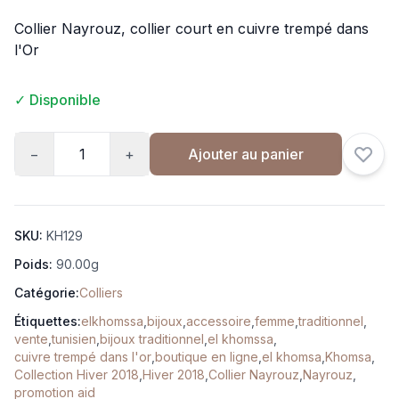
Collier Nayrouz, collier court en cuivre trempé dans
l'Or
✓ Disponible
−
+
Ajouter au panier
SKU:
KH129
Poids:
90.00g
Catégorie:
Colliers
Étiquettes:
elkhomssa
,
bijoux
,
accessoire
,
femme
,
traditionnel
,
vente
,
tunisien
,
bijoux traditionnel
,
el khomssa
,
cuivre trempé dans l'or
,
boutique en ligne
,
el khomsa
,
Khomsa
,
Collection Hiver 2018
,
Hiver 2018
,
Collier Nayrouz
,
Nayrouz
,
promotion aid