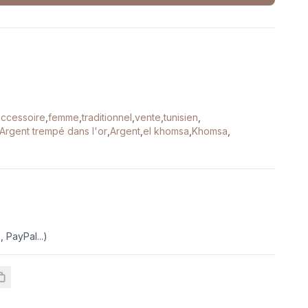
accessoire
,
femme
,
traditionnel
,
vente
,
tunisien
,
Argent trempé dans l'or
,
Argent
,
el khomsa
,
Khomsa
,
e
 PayPal...)