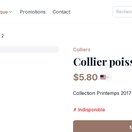
ique
Promotions
Contact
 2
Colliers
Collier poi
$5.80
Collection
Printemps
2017 
✗ Indisponible
M