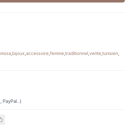
omssa
,
bijoux
,
accessoire
,
femme
,
traditionnel
,
vente
,
tunisien
,
e
 PayPal...)