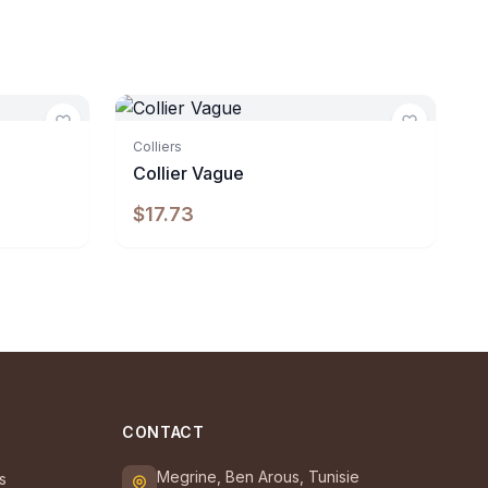
Indisponible
Colliers
Collier Vague
$17.73
CONTACT
Megrine, Ben Arous, Tunisie
s