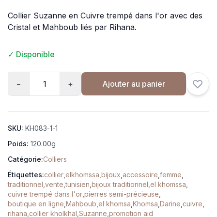
Collier Suzanne en Cuivre trempé dans l'or avec des
Cristal et Mahboub liés par Rihana.
✓ Disponible
−
+
Ajouter au panier
SKU:
KH083-1-1
Poids:
120.00g
Catégorie:
Colliers
Étiquettes:
collier
,
elkhomssa
,
bijoux
,
accessoire
,
femme
,
traditionnel
,
vente
,
tunisien
,
bijoux traditionnel
,
el khomssa
,
cuivre trempé dans l'or
,
pierres semi-précieuse
,
boutique en ligne
,
Mahboub
,
el khomsa
,
Khomsa
,
Darine
,
cuivre
,
rihana
,
collier kholkhal
,
Suzanne
,
promotion aid